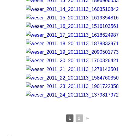
1
2
►