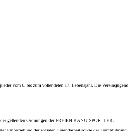
ieder vom 6. bis zum vollendeten 17. Lebensjahr. Die Vereinsjugend
ung und der geltenden Ordnungen der FREIEN KANU-SPORTLER.
unter Einbeziehung der sozialen Jugendarbeit sowie der Durchführung