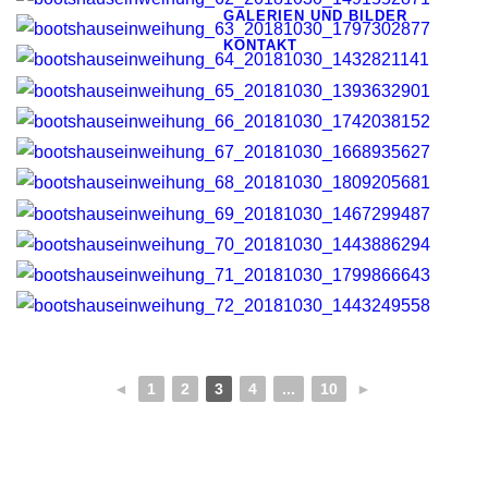
GALERIEN UND BILDER
KONTAKT
◄
1
2
3
4
...
10
►