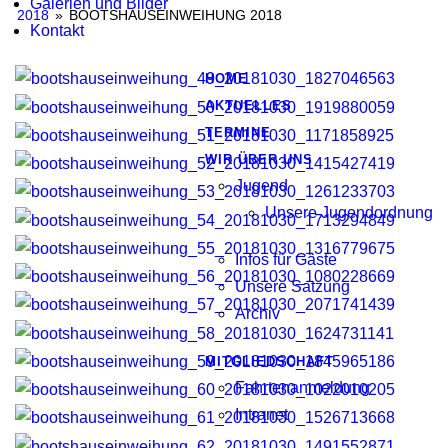
Galerien und Bilder
2018
»
BOOTSHAUSEINWEIHUNG 2018
Kontakt
HOME
AKTUELLES
TERMINE
WIR ÜBER UNS
Jugend
Unsere Jugendordnung
Infos für Gäste
Unsere Satzung
Archiv
MITGLIEDSCHAFT
Fahrtenanmeldung
Intranet