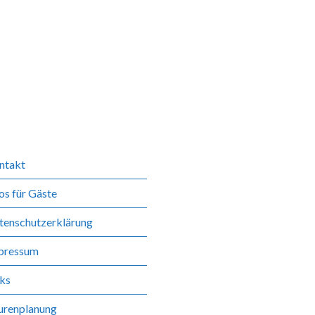
ntakt
os für Gäste
tenschutzerklärung
pressum
nks
urenplanung