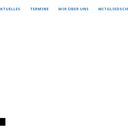
KTUELLES
TERMINE
WIR ÜBER UNS
MITGLIEDSC
CATEGORY
Weser