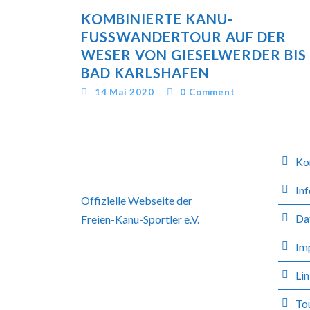
KOMBINIERTE KANU-
FUSSWANDERTOUR AUF DER W
ESER VON GIESELWERDER BIS B
AD KARLSHAFEN
14 Mai 2020
0
Comment
Ko
Inf
Offizielle Webseite der
Da
Freien-Kanu-Sportler e.V.
Im
Li
To